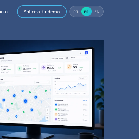
acto
Solicita tu demo
PT
ES
EN